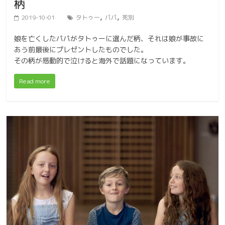
柄
,
,
2019-10-01
タトゥー
パパ
死別
娘を亡くしたパパがタトゥーに選んだ柄、それは娘が事故に
あう前最後にプレゼントしたものでした。
その柄が感動的で泣けると海外で話題になっています。
Read more