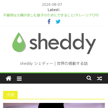
Skip
2026-08-07
to
Latest:
content
不器用な父親が苦しむ息子のためにできること(マレーシアCM)
泣く赤ちゃんに気が付かないお母さん。その理由は…(感動動画)
見返りを求めない優しさを描いたタイの感動CM
プレゼントは片脚の無い子犬、世界中の映画祭で受賞に輝いた感動
のショートフィルム
Daddy! いつでもパパと一緒
sheddy シェディー | 世界の感動する話
子供