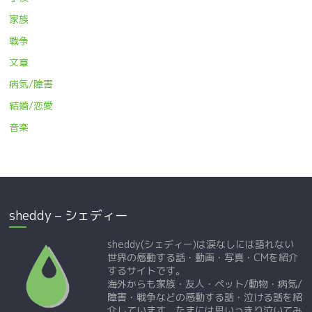
家族
戦争
文章
病気/障害
結婚/恋愛
音楽
sheddy – シェディー
sheddy(シェディー)は涙なしには語れない
世界の感動する話・動画・写真・CMを紹介
するサイトです。
海外からも家族・友人・ペット/動物・病気/
障害・戦争などの感動する話・泣ける話を紹
介しています。たまには思いっきり泣いてみ