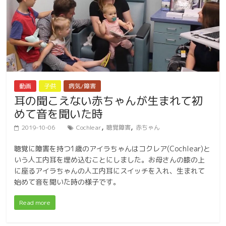
動画
子供
病気/障害
耳の聞こえない赤ちゃんが生まれて初
めて音を聞いた時
,
,
2019-10-06
Cochlear
聴覚障害
赤ちゃん
聴覚に障害を持つ1歳のアイラちゃんはコクレア(Cochlear)と
いう人工内耳を埋め込むことにしました。お母さんの膝の上
に座るアイラちゃんの人工内耳にスイッチを入れ、生まれて
始めて音を聞いた時の様子です。
Read more