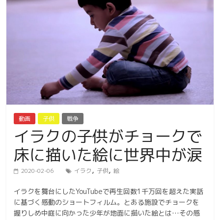
動画
子供
戦争
イラクの子供がチョークで
床に描いた絵に世界中が涙
,
,
2020-02-06
イラク
子供
絵
イラクを舞台にしたYouTubeで再生回数1千万回を超えた実話
に基づく感動のショートフィルム。とある施設でチョークを
握りしめ中庭に向かった少年が地面に描いた絵とは…その感