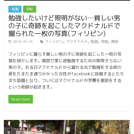
写真
学校
勉強したいけど照明がない…貧しい男
の子に奇跡を起こしたマクドナルドで
撮られた一枚の写真(フィリピン)
,
,
,
,
2019-10-16
フィリピン
マクドナルド
勉強
奇跡
貧困
フィリピンに暮らす貧しい男の子に奇跡を起こした一枚の写
真を紹介します。貧困で家に夜勉強するための照明すらない
男の子。ある日マクドナルドから漏れる光で勉強をする彼の
姿をたまたま通りかかった女性がfacebookに投稿するとたち
まち話題となり、ついにはマクドナルドが学費を援助をする
という奇跡が起きます。
Read more