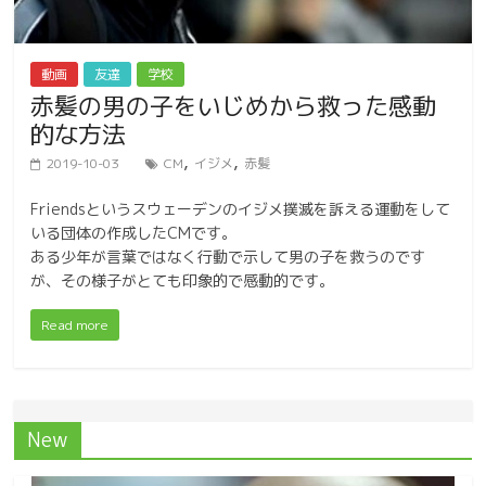
動画
友達
学校
赤髪の男の子をいじめから救った感動
的な方法
,
,
2019-10-03
CM
イジメ
赤髪
Friendsというスウェーデンのイジメ撲滅を訴える運動をして
いる団体の作成したCMです。
ある少年が言葉ではなく行動で示して男の子を救うのです
が、その様子がとても印象的で感動的です。
Read more
New