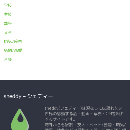
学校
家族
戦争
文章
病気/障害
結婚/恋愛
音楽
sheddy – シェディー
sheddy(シェディー)は涙なしには語れない
世界の感動する話・動画・写真・CMを紹介
するサイトです。
海外からも家族・友人・ペット/動物・病気/