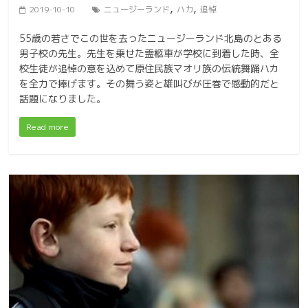
,
,
2019-10-10
ニュージーランド
ハカ
追悼
55歳の若さでこの世を去ったニュージーランド北島のとある
男子校の先生。先生を乗せた霊柩車が学校に到着した時、全
校生徒が追悼の意を込めて原住民族マオリ族の伝統舞踊ハカ
を全力で捧げます。その舞う姿と雄叫びが圧巻で感動的だと
話題になりました。
Read more