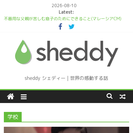
Skip
2026-08-10
to
Latest:
content
不器用な父親が苦しむ息子のためにできること(マレーシアCM)
泣く赤ちゃんに気が付かないお母さん。その理由は…(感動動画)
見返りを求めない優しさを描いたタイの感動CM
プレゼントは片脚の無い子犬、世界中の映画祭で受賞に輝いた感動
のショートフィルム
Daddy! いつでもパパと一緒
sheddy シェディー | 世界の感動する話
学校