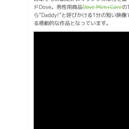
ドDove。男性用商品
Dove Men+Care
の
ら”Daddy!”と呼びかける1分の短い
る感動的な作品となっています。