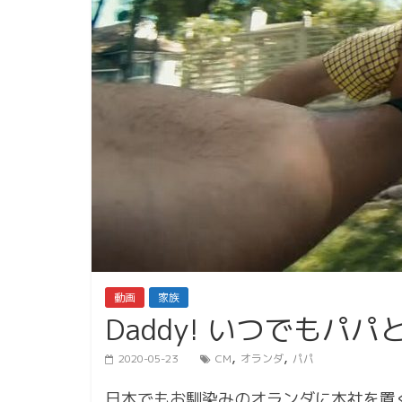
動画
家族
Daddy! いつでもパパ
,
,
2020-05-23
CM
オランダ
パパ
日本でもお馴染みのオランダに本社を置