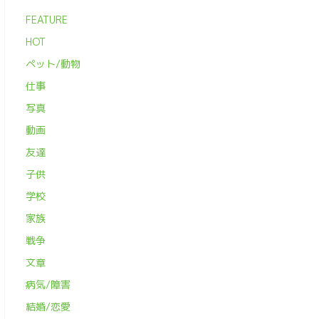
FEATURE
HOT
ペット/動物
仕事
写真
動画
友達
子供
学校
家族
戦争
文章
病気/障害
結婚/恋愛