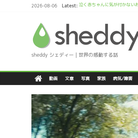
Skip
2026-08-06
Latest:
泣く赤ちゃんに気が付かないお
to
見返りを求めない優しさを描
content
プレゼントは片脚の無い子犬
Daddy! いつでもパパと一緒
不器用な父親が苦しむ息子のた
sheddy シェディー | 世界の感動する話
動画
文章
写真
家族
病気/障害